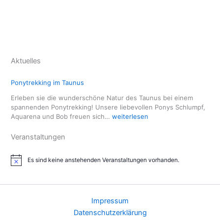
Aktuelles
Ponytrekking im Taunus
Erleben sie die wunderschöne Natur des Taunus bei einem
spannenden Ponytrekking! Unsere liebevollen Ponys Schlumpf,
P
Aquarena und Bob freuen sich…
weiterlesen
o
n
Veranstaltungen
y
t
Es sind keine anstehenden Veranstaltungen vorhanden.
r
H
i
e
n
k
w
k
e
i
Impressum
i
n
s
Datenschutzerklärung
g