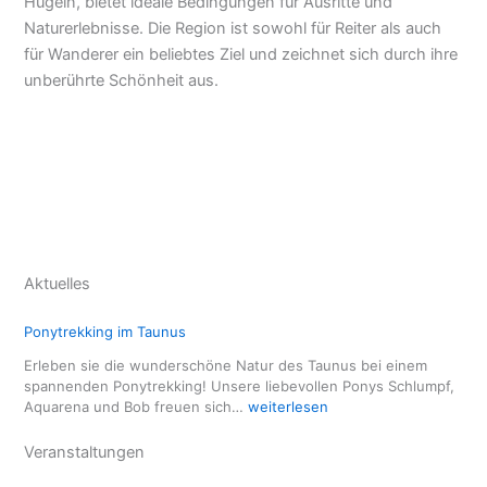
Hügeln, bietet ideale Bedingungen für Ausritte und
Naturerlebnisse. Die Region ist sowohl für Reiter als auch
für Wanderer ein beliebtes Ziel und zeichnet sich durch ihre
unberührte Schönheit aus.
Aktuelles
Ponytrekking im Taunus
Erleben sie die wunderschöne Natur des Taunus bei einem
spannenden Ponytrekking! Unsere liebevollen Ponys Schlumpf,
P
Aquarena und Bob freuen sich…
weiterlesen
o
n
Veranstaltungen
y